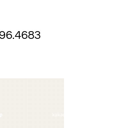
296.4683