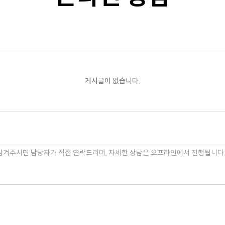
게시글이 없습니다.