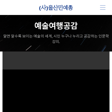
(사)울산민예총
예술여행공감
알면 알수록 보이는 예술의 세계, 시민 누구나 누리고 공감하는 인문학
강의.