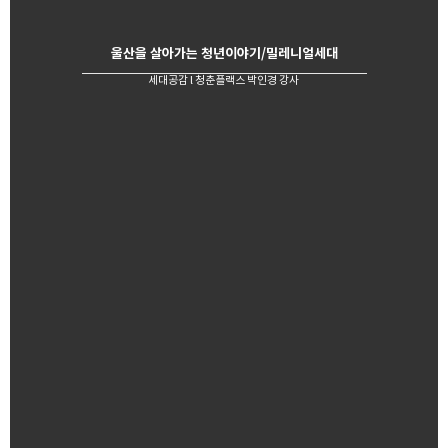
울산을 살아가는 청년이야기/밀레니얼세대
세대공감 l 청춘플랙스 박인경 강사