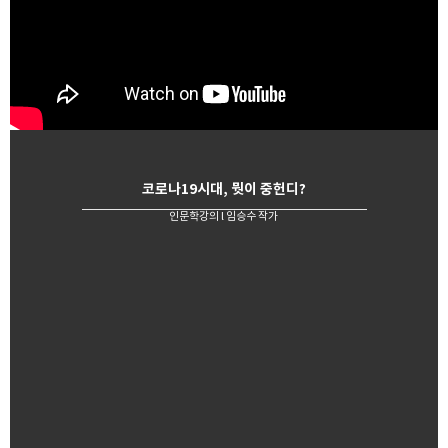
코로나19시대, 뭣이 중헌디?
인문학강의 l 임승수 작가