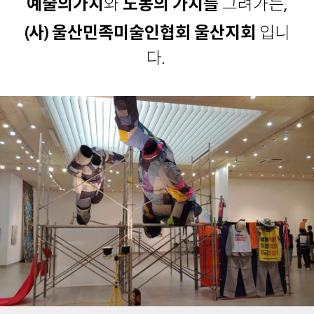
예술의가치
와
노동의 가치를
그려가는,
(사) 울산민족미술인협회 울산지회
입니
다.