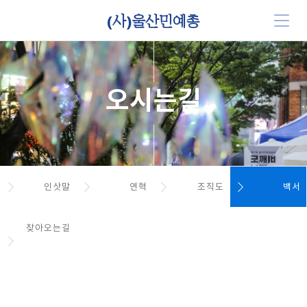
(사)울산민예총
오시는길
인삿말
연혁
조직도
백서
찾아오는길