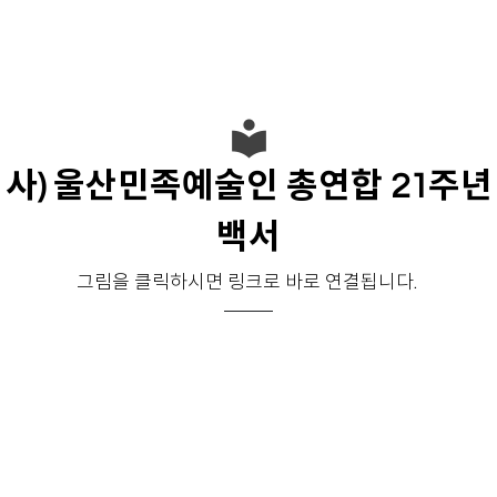
local_library
사) 울산민족예술인 총연합 21주년
백서
그림을 클릭하시면 링크로 바로 연결됩니다.